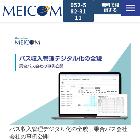
052-5
無料で相
談する
82-31
11
サービス一覧
導入事例
セミナー
コラム
お役立ち資料
バス収入管理デジタル化の全貌｜乗合バス会社
会社の事例公開