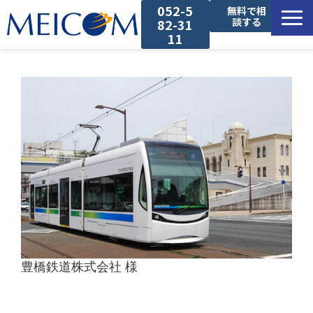
052-5
無料で相
談する
82-31
11
サービス一覧
導入事例
セミナー
コラム
お役立ち資料
豊橋鉄道株式会社 様