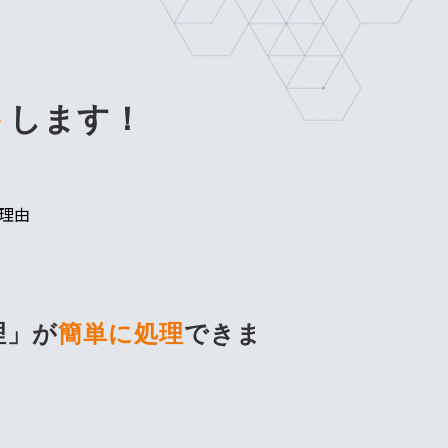
ト
します！
る理由
理」が
簡単に処理
できま