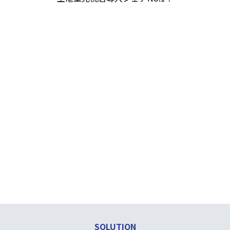
OUTLINE
免税店管理パッケージ
μ Retail for DFS は、
運営・業務に適応した専用パ
の管理に加え、発注管理、仕入管理、販売管
ら事務所、倉庫業務まで、トータルにサポート
SOLUTION