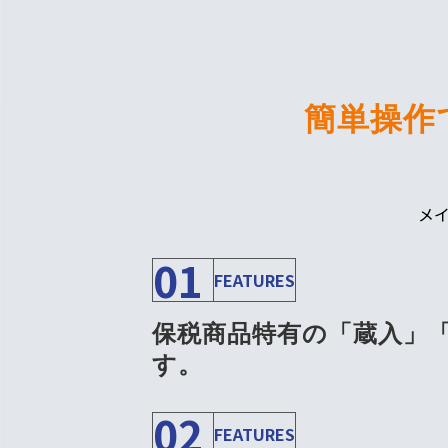
簡単操作
メイ
01
FEATURES
保税商品特有の「蔵入」
す。
02
FEATURES