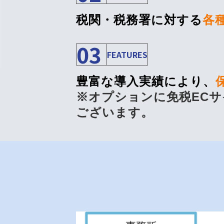
税関・税務署に対する
各
03
FEATURES
豊富な導入実績により、
※オプションに免税EC
ございます。