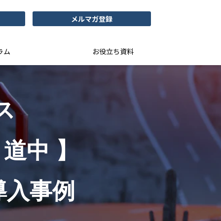
メルマガ登録
ラム
お役立ち資料
ス
道中 】
導入事例