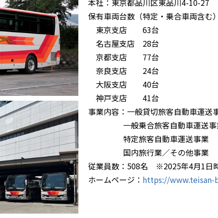
本社：東京都品川区東品川4-10-27
保有車両台数（特定・乗合車両含む）：
東京支店 63台
名古屋支店 28台
京都支店 77台
奈良支店 24台
大阪支店 40台
神戸支店 41台
事業内容：一般貸切旅客自動車運送
一般乗合旅客自動車運送事
特定旅客自動車運送
国内旅行業／その他事業
従業員数：508名 ※2025年4月1日
ホームページ：
https://www.teisan-b