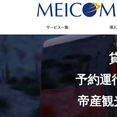
サービス一覧
導入
予約運
帝産観