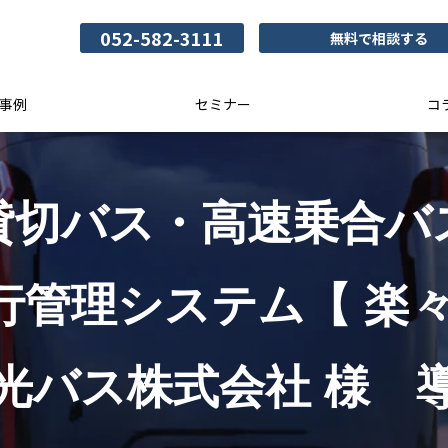
052-582-3111
無料で相談する
事例
セミナー
コ
貸切バス・高速乗合バ
行管理システム【 楽々
光バス株式会社 様　