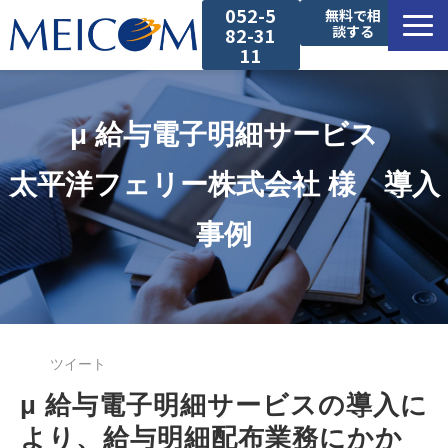
052-5
無料で相
談する
82-31
11
サービス一覧
μ 給与電子明細サービス
導入事例
太平洋フェリー株式会社 様　導入
セミナー
事例
コラム
お役立ち資料
ツイート
μ 給与電子明細サービスの導入に
より、給与明細配布業務にかか