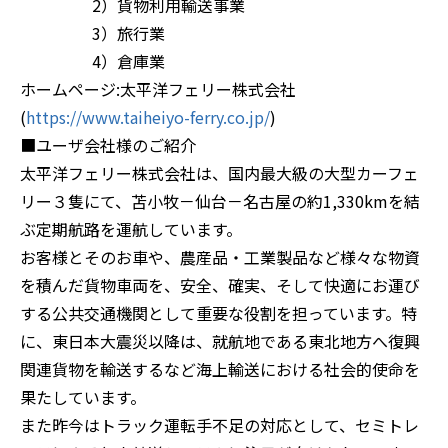
2）貨物利用輸送事業
3）旅行業
4）倉庫業
ホームページ:太平洋フェリー株式会社
(
https://www.taiheiyo-ferry.co.jp/
)
■ユーザ会社様のご紹介
太平洋フェリー株式会社は、国内最大級の大型カーフェ
リー３隻にて、苫小牧－仙台－名古屋の約1,330kmを結
ぶ定期航路を運航しています。
お客様とそのお車や、農産品・工業製品など様々な物資
を積んだ貨物車両を、安全、確実、そして快適にお運び
する公共交通機関として重要な役割を担っています。特
に、東日本大震災以降は、就航地である東北地方へ復興
関連貨物を輸送するなど海上輸送における社会的使命を
果たしています。
また昨今はトラック運転手不足の対応として、セミトレ