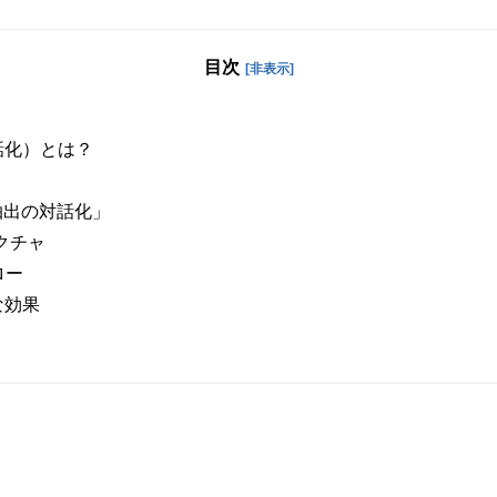
目次
[非表示]
話化）とは？
」
抽出の対話化」
クチャ
ロー
な効果