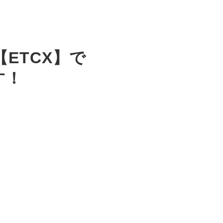
ETCX】で
す！
】は
レスサービスです