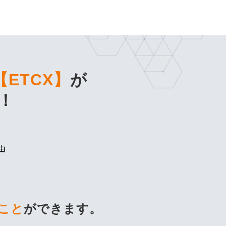
ることができます。
ETCX】
が
！
由
こと
ができます。