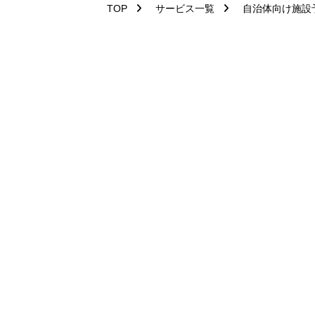
TOP
サービス一覧
自治体向け施設
自治
窓口に出向
【利用者（市民）】
・ 携帯電話やスマート
・ 空き状況照会、
抽選
・ 各種手続きのために
【管理者（職員）】
・ 専用パソコンにて利