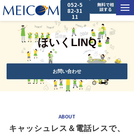
052-5
無料で相
談する
82-31
11
サービス一覧
ほいくLINQ
導入事例
セミナー
お問い合わせ
コラム
お役立ち資料
ABOUT
キャッシュレス＆電話レスで、