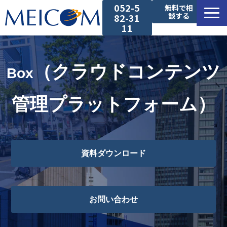
052-5
無料で相
談する
82-31
11
サービス一覧
（クラウドコンテンツ
Box
導入事例
管理プラットフォーム）
セミナー
コラム
資料ダウンロード
お役立ち資料
お問い合わせ