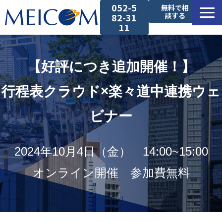
052-5
無料で相
談する
82-31
11
サービス一覧
【好評につき追加開催！】
導入事例
行程表クラウド×楽々道中連携ウェ
セミナー
ビナー
コラム
2024年10月4日（金）　14:00~15:00
お役立ち資料
オンライン開催　参加費無料