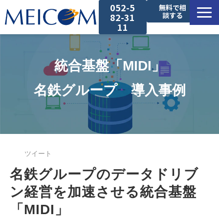
052-5
無料で相
談する
82-31
11
サービス一覧
統合基盤「MIDI」
導入事例
名鉄グループ　導入事例
セミナー
コラム
ツイート
お役立ち資料
名鉄グループのデータドリブ
ン経営を加速させる統合基盤
「MIDI」