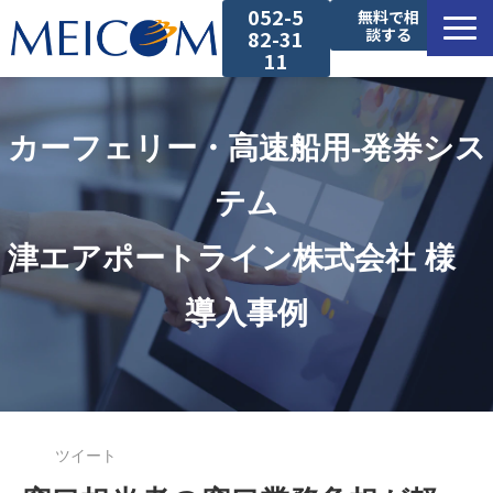
052-5
無料で相
談する
82-31
11
サービス一覧
カーフェリー・高速船用-発券シス
導入事例
テム
セミナー
津エアポートライン株式会社 様　
コラム
導入事例
お役立ち資料
ツイート