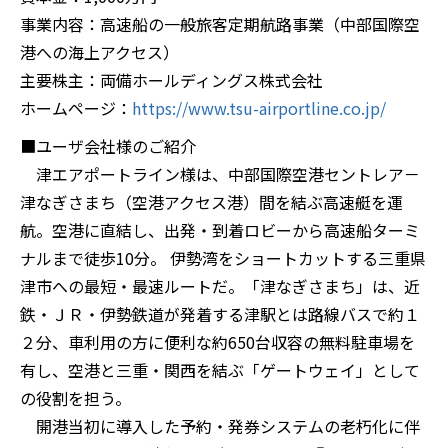
事業内容：高速船の一般旅客定期航路事業（中部国際空
港への海上アクセス）
主要株主：両備ホールディングス株式会社
ホームページ：
https://www.tsu-airportline.co.jp/
■ユーザ会社様のご紹介
津エアポートライン様は、中部国際空港セントレア－
津なぎさまち（空港アクセス港）間を結ぶ高速艇を運
航。空港に直結し、出発・到着ロビーから高速船ターミ
ナルまで徒歩10分。 伊勢湾をショートカットする三重県
津市への最短・最速ルートだ。「津なぎさまち」は、近
鉄・ＪＲ・伊勢鉄道が発着する津駅とは路線バスで約１
２分、車利用の方に便利な約650台収容の無料駐車場を
有し、空港と三重・関西を結ぶ「ゲートウェイ」として
の役割を担う。
開港当初に導入した予約・発券システムの老朽化に伴