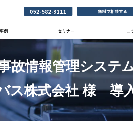
052-582-3111
無料で相談する
事例
セミナー
コ
事故情報管理システ
バス株式会社 様　導