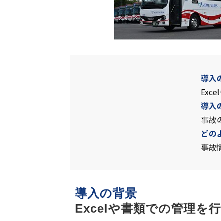
導入
Ex
導入
事故
どの
事故
導入の背景
Excelや書類での管理