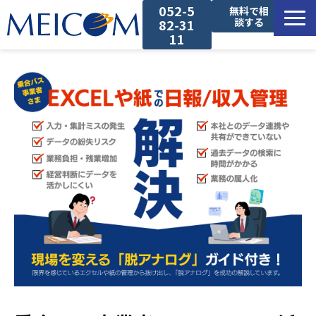
052-5
無料で相
談する
82-31
11
サービス一覧
導入事例
セミナー
コラム
お役立ち資料