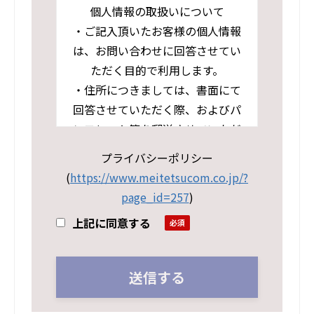
個人情報の取扱いについて
・ご記入頂いたお客様の個人情報
は、お問い合わせに回答させてい
ただく目的で利用します。
・住所につきましては、書面にて
回答させていただく際、およびパ
ンフレット等を郵送させていただ
く際の送付先として利用させてい
プライバシーポリシー
ただきます。
(
https://www.meitetsucom.co.jp/?
・当社の個人情報の取扱いおよび
page_id=257
)
個人情報保護方針については下記
上記に同意する
URLよりプライバシーポリシーペ
ージをご参照ください。