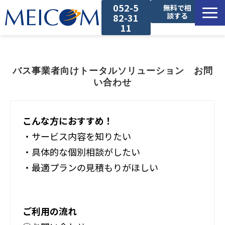
052-5
無料で相
談する
82-31
11
サービス一覧
バス事業者向けトータルソリューション　お問
導入事例
い合わせ
セミナー
こんな方におすすめ！
・サービス内容を知りたい
コラム
・具体的な個別相談がしたい
お役立ち資料
・最適プランの見積もりがほしい
ご利用の流れ