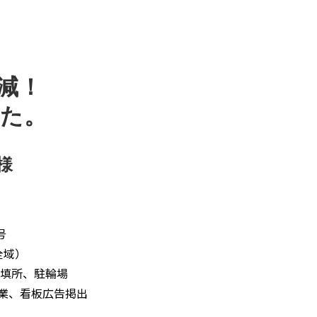
減！
た。
様
号
全域）
填所、駐輪場
、看板広告掲出