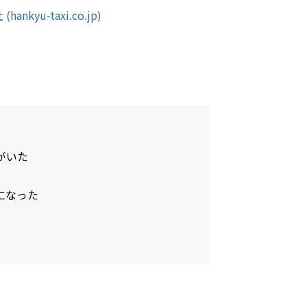
kyu-taxi.co.jp)
がいた
になった