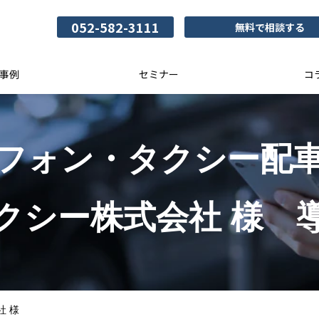
052-582-3111
無料で相談する
事例
セミナー
コ
フォン・タクシー配
クシー株式会社 様　
社 様